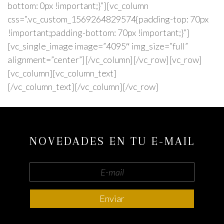
bottom: 0px !important;}”][vc_column
css=”.vc_custom_1569264829574{padding-top: 70px
!important;padding-bottom: 70px !important;}”]
[vc_single_image image=”4095″ img_size=”full”
alignment=”center”][/vc_column][/vc_row][vc_row]
[vc_column][vc_column_text]
[/vc_column_text][/vc_column][/vc_row]
NOVEDADES EN TU E-MAIL