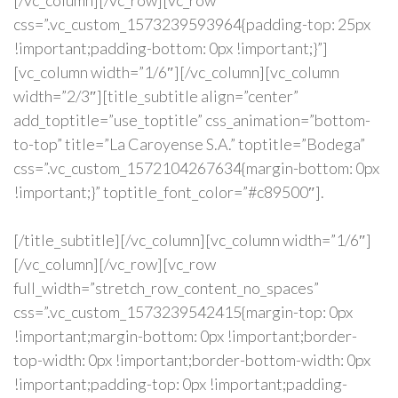
css=”.vc_custom_1573239593964{padding-top: 25px
!important;padding-bottom: 0px !important;}”]
[vc_column width=”1/6″][/vc_column][vc_column
width=”2/3″][title_subtitle align=”center”
add_toptitle=”use_toptitle” css_animation=”bottom-
to-top” title=”La Caroyense S.A.” toptitle=”Bodega”
css=”.vc_custom_1572104267634{margin-bottom: 0px
!important;}” toptitle_font_color=”#c89500″].
[/title_subtitle][/vc_column][vc_column width=”1/6″]
[/vc_column][/vc_row][vc_row
full_width=”stretch_row_content_no_spaces”
css=”.vc_custom_1573239542415{margin-top: 0px
!important;margin-bottom: 0px !important;border-
top-width: 0px !important;border-bottom-width: 0px
!important;padding-top: 0px !important;padding-