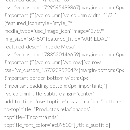
css=”.vc_custom_1729595499867{margin-bottom: 0px
!important;}”][/vc_column][vc_column width=”1/3″]
[featured_icon style=”style_2″
media_type=”use_image_icon” image=”2759″
img_size=”50×50″ featured_title=”VARIEDAD”
featured_desc=”Tinto de Mesa”
css=”.vc_custom_1783520146659{margin-bottom: 0px
!important;}”][/vc_column][/vc_row][vc_row
css=”.vc_custom_1573239520424{margin-bottom: 0px
!important;border-bottom-width: 0px
!important;padding-bottom: 0px !important;}”]
[vc_column][title_subtitle align=”center”
add_toptitle=”use_toptitle” css_animation=”bottom-
to-top” title=”Productos relacionados”
toptitle=”Encontrá más”
toptitle_font_color=”#c89500″][/title_subtitle]