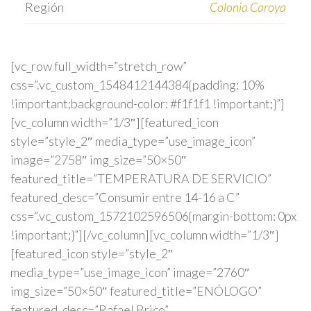
Región
Colonia Caroya
[vc_row full_width=”stretch_row”
css=”.vc_custom_1548412144384{padding: 10%
!important;background-color: #f1f1f1 !important;}”]
[vc_column width=”1/3″][featured_icon
style=”style_2″ media_type=”use_image_icon”
image=”2758″ img_size=”50×50″
featured_title=”TEMPERATURA DE SERVICIO”
featured_desc=”Consumir entre 14-16 a C”
css=”.vc_custom_1572102596506{margin-bottom: 0px
!important;}”][/vc_column][vc_column width=”1/3″]
[featured_icon style=”style_2″
media_type=”use_image_icon” image=”2760″
img_size=”50×50″ featured_title=”ENÓLOGO”
featured_desc=”Rafael Brico”